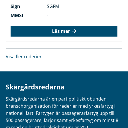
Sign
SGFM
MMSI
-
Läs mer
Visa fler rederier
Skärgårdsredarna
Skärgårdsredarna är en partipolitiskt obunden
branschorganisation för rederier med yrkesfartyg i
nationell fart. Fartygen är passagerarfartyg upp till
500 passagerare, färjor samt yrkesfartyg om minst 8
m med en bruttodräktighet under 800.