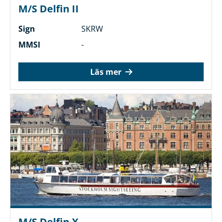
M/S Delfin II
Sign
SKRW
MMSI
-
Läs mer
M/S Delfin X