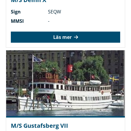
Sign
SEQW
MMSI
-
Läs mer
M/S Gustafsberg VII