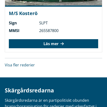
M/S Kosterö
Sign
SLPT
MMSI
265587800
Läs mer
Visa fler rederier
Skärgårdsredarna
Skärgårdsredarna är en partipolitiskt obunden
branschorganisation för rederier med yrkesfartyg i