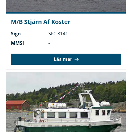
M/B Stjärn Af Koster
Sign
SFC 8141
MMSI
-
Läs mer