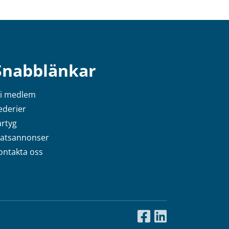
Snabblänkar
li medlem
ederier
artyg
latsannonser
ontakta oss