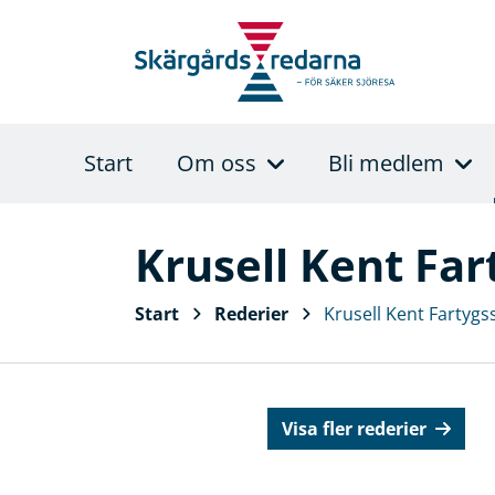
Start
Om oss
Bli medlem
Krusell Kent Far
Start
Rederier
Krusell Kent Fartygs
Visa fler rederier