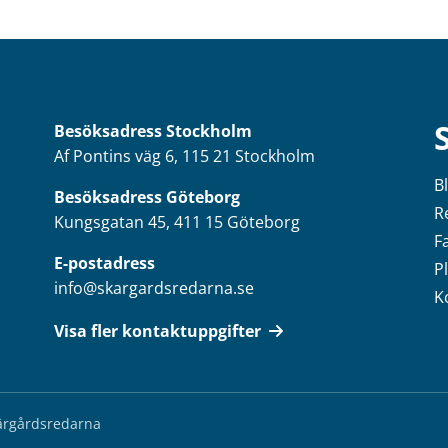
Besöksadress
Stockholm
Af Pontins väg 6, 115 21 Stockholm
B
Besöksadress Göteborg
R
Kungsgatan 45, 411 15 Göteborg
F
E-postadress
P
info@skargardsredarna.se
K
Visa fler kontaktuppgifter
kärgårdsredarna