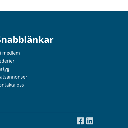
Snabblänkar
li medlem
ederier
artyg
latsannonser
ontakta oss