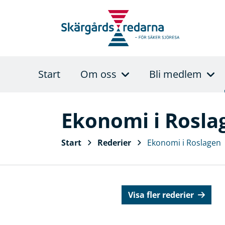
Start
Om oss
Bli medlem
Ekonomi i Rosla
Start
Rederier
Ekonomi i Roslagen
Visa fler rederier