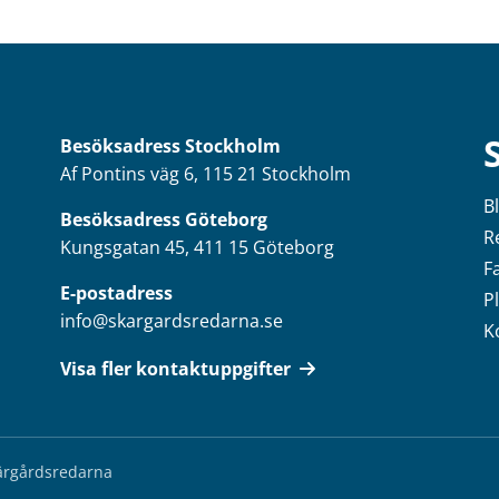
Besöksadress
Stockholm
Af Pontins väg 6, 115 21 Stockholm
B
Besöksadress Göteborg
R
Kungsgatan 45, 411 15 Göteborg
F
E-postadress
P
info@skargardsredarna.se
K
Visa fler kontaktuppgifter
kärgårdsredarna