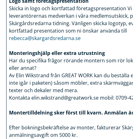
Logo samt företagspresentation
Skicka in logo och kortfattad företagspresentation Vi 
leverantörernas medverkan i våra medlemsutskick, på 
Skärgårdsredarna tidning. Vänligen skicka logotyp, ev. 
kortfattad presentation som ni önskar använda till
rebecca@skargardsredarna.se
Monteringshjälp eller extra utrustning
Har du specifika frågor rörande montern som rör lokal
eller annat?
Av Elin Wikstrand från GREAT WORK kan du beställa ext
inte igår i paketen) såsom möbler, extra skärmväggar, e
texter och dekaler med mera.
Kontakta elin.wikstrand@greatwork.se mobil: 0709-42 3
Montertilldelning sker först till kvarn. Anmälan är 
Efter bokningsbekräftelse av monter, fakturerar Skärg
anmälningsavgift om 5000 kr.