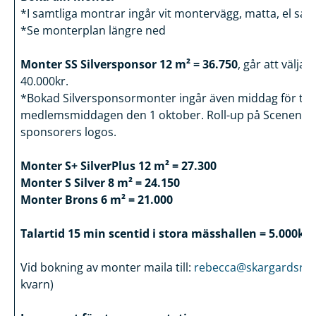
*I samtliga montrar ingår vit montervägg, matta, el sam
*Se monterplan längre ned
Monter SS Silversponsor 12 m² = 36.750
, går att välja 
40.000kr.
*Bokad Silversponsormonter ingår även middag för tv
medlemsmiddagen den 1 oktober. Roll-up på Scenen m
sponsorers logos.
Monter S+ SilverPlus 12 m² = 27.300
Monter S Silver 8 m² = 24.150
Monter Brons 6 m² = 21.000
Talartid 15 min scentid i stora mässhallen = 5.000kr
Vid bokning av monter maila till:
rebecca@skargardsred
kvarn)