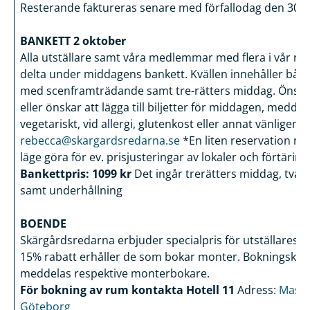
Resterande faktureras senare med förfallodag den 30/
BANKETT 2 oktober
Alla utställare samt våra medlemmar med flera i vår när
delta under middagens bankett. Kvällen innehåller båd
med scenframträdande samt tre-rätters middag. Önsk
eller önskar att lägga till biljetter för middagen, meddela
vegetariskt, vid allergi, glutenkost eller annat vänligen 
rebecca@skargardsredarna.se
*En liten reservation måst
läge göra för ev. prisjusteringar av lokaler och förtäring
Bankettpris: 1099 kr
Det ingår trerätters middag, två gl
samt underhållning
BOENDE
Skärgårdsredarna erbjuder specialpris för utställares 
15% rabatt erhåller de som bokar monter. Bokningsk
meddelas respektive monterbokare.
För bokning av rum kontakta Hotell 11
Adress:
Maski
Göteborg