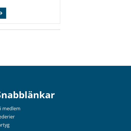
Snabblänkar
li medlem
ederier
artyg