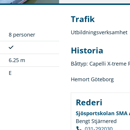
Trafik
Utbildningsverksamhet
8 personer
Historia
6.25 m
Båttyp: Capelli X-treme 
E
Hemort Göteborg
Rederi
Sjösportskolan SMA
Bengt Stjärnered
031-292030