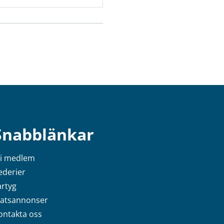
Snabblänkar
li medlem
ederier
artyg
latsannonser
ontakta oss