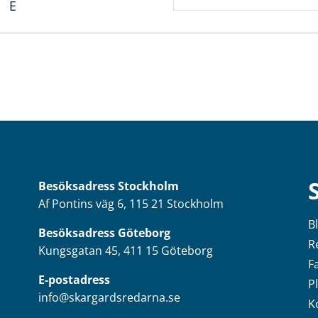
E
Besöksadress
Stockholm
Af Pontins väg 6, 115 21 Stockholm
B
Besöksadress Göteborg
R
Kungsgatan 45, 411 15 Göteborg
F
E-postadress
P
info@skargardsredarna.se
K