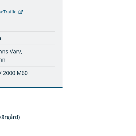
0
eTraffic
m
ns Varv,
mn
V 2000 M60
kärgård)