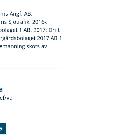
ms Ångf. AB,
s Sjötrafik. 2016-:
laget 1 AB. 2017: Drift
rgårdsbolaget 2017 AB 1
bemanning sköts av
B
ef/vd