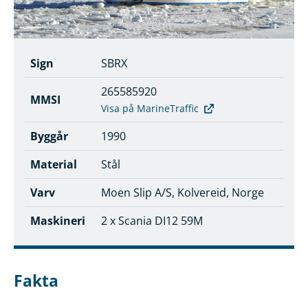
Sign
SBRX
265585920
MMSI
Visa på MarineTraffic
Byggår
1990
Material
Stål
Varv
Moen Slip A/S, Kolvereid, Norge
Maskineri
2 x Scania DI12 59M
Fakta