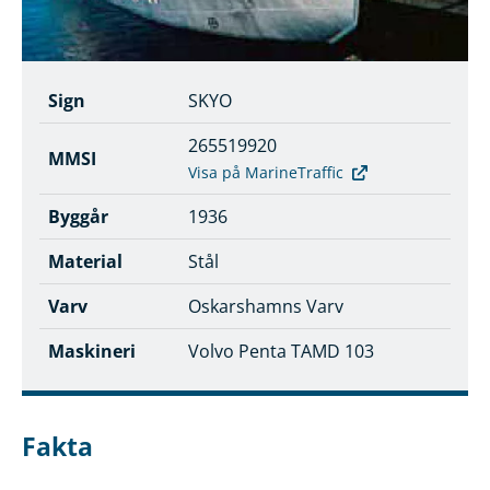
Sign
SKYO
265519920
MMSI
Visa på MarineTraffic
Byggår
1936
Material
Stål
Varv
Oskarshamns Varv
Maskineri
Volvo Penta TAMD 103
Fakta