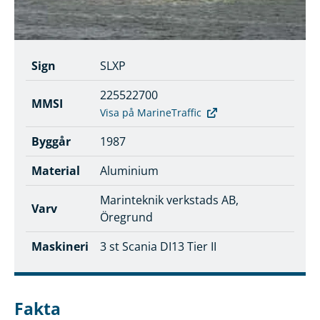
Sign
SLXP
225522700
MMSI
Visa på MarineTraffic
Byggår
1987
Material
Aluminium
Marinteknik verkstads AB,
Varv
Öregrund
Maskineri
3 st Scania DI13 Tier II
Fakta