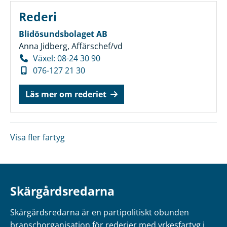
Rederi
Blidösundsbolaget AB
Anna Jidberg, Affärschef/vd
Växel: 08-24 30 90
076-127 21 30
Läs mer om rederiet
Visa fler fartyg
Skärgårdsredarna
Skärgårdsredarna är en partipolitiskt obunden
branschorganisation för rederier med yrkesfartyg i