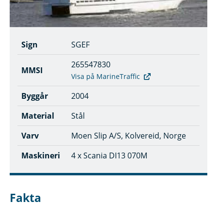
Sign
SGEF
265547830
MMSI
Visa på MarineTraffic
Byggår
2004
Material
Stål
Varv
Moen Slip A/S, Kolvereid, Norge
Maskineri
4 x Scania DI13 070M
Fakta