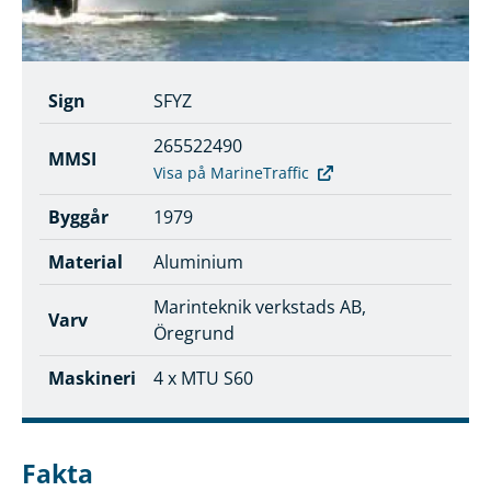
Sign
SFYZ
265522490
MMSI
Visa på MarineTraffic
Byggår
1979
Material
Aluminium
Marinteknik verkstads AB,
Varv
Öregrund
Maskineri
4 x MTU S60
Fakta