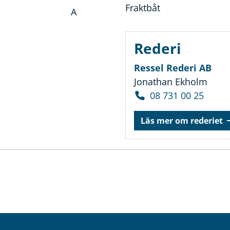
Fraktbåt
A
Rederi
Ressel Rederi AB
Jonathan Ekholm
08 731 00 25
Läs mer om rederiet