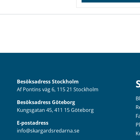
Besöksadress
Stockholm
Af Pontins väg 6, 115 21 Stockholm
B
Besöksadress Göteborg
R
Kungsgatan 45, 411 15 Göteborg
F
E-postadress
P
info@skargardsredarna.se
K