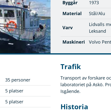
Byggår
1973
Material
Stål/Alu
Lidvalls m
Varv
Leksand
Maskineri
Volvo Pen
Trafik
Transport av forskare oc
35 personer
laboratoriet på Askö. Pr
5 platser
Isgående.
5 platser
Historia