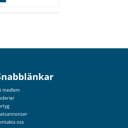
Snabblänkar
li medlem
ederier
artyg
latsannonser
ontakta oss