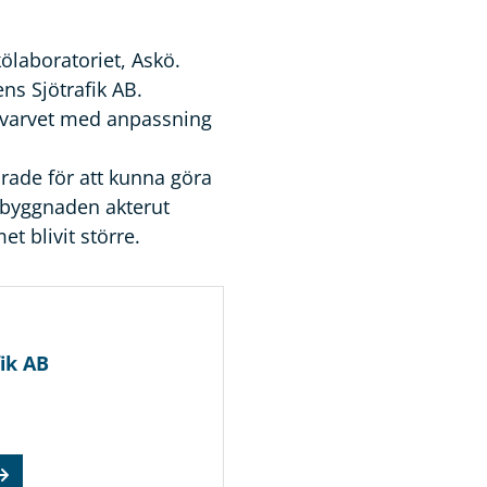
ölaboratoriet, Askö.
ens Sjötrafik AB.
varvet med anpassning
rade för att kunna göra
erbyggnaden akterut
t blivit större.
ik AB