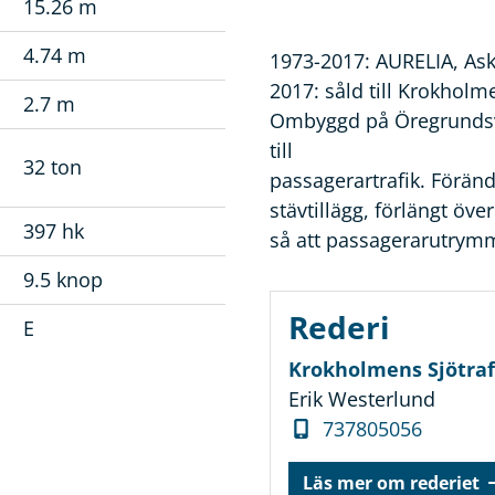
15.26 m
4.74 m
1973-2017: AURELIA, Ask
2017: såld till Krokholm
2.7 m
Ombyggd på Öregrunds
till
32 ton
passagerartrafik. Föränd
stävtillägg, förlängt öv
397 hk
så att passagerarutrymme
9.5 knop
Rederi
E
Krokholmens Sjötraf
Erik Westerlund
737805056
Läs mer om rederiet