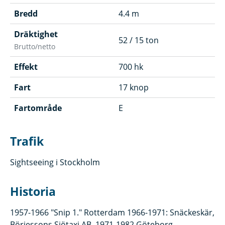
Bredd
4.4 m
Dräktighet
52 / 15 ton
Brutto/netto
Effekt
700 hk
Fart
17 knop
Fartområde
E
Trafik
Sightseeing i Stockholm
Historia
1957-1966 "Snip 1." Rotterdam 1966-1971: Snäckeskär,
Börjessons Sjötaxi AB. 1971-1982 Göteborg-