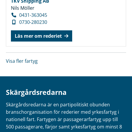
TKV Shipping AB
Nils Möller
0431-363045
0730-280230
Läs mer om rederiet
Visa fler fartyg
Skärgårdsredarna
Skärgårdsredarna är en partipolitiskt obunden
branschorganisation för rederier med yrkesfartyg i
nationell fart. Fartygen är passagerarfartyg upp till
500 passagerare, färjor samt yrkesfartyg om minst 8