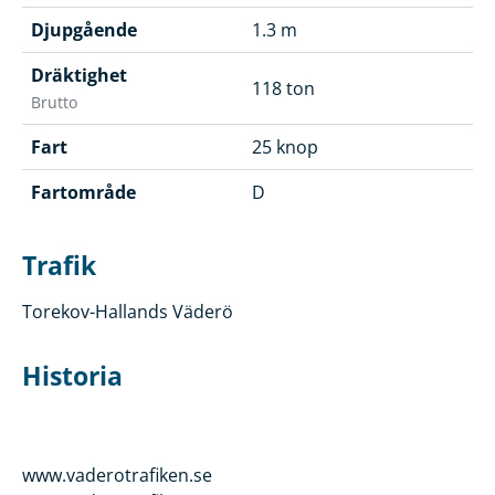
Djupgående
1.3 m
Dräktighet
118 ton
Brutto
Fart
25 knop
Fartområde
D
Trafik
Torekov-Hallands Väderö
Historia
www.vaderotrafiken.se