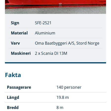
Sign
SFE-2521
Material
Aluminium
Varv
Oma Baatbyggeri A/S, Stord Norge
Maskineri
2 x Scania DI 13M
Fakta
Passagerare
140 personer
Längd
19.8 m
Bredd
8 m