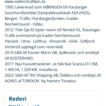
www.vaderotrafiken.se
1995: Levererad som VØRINGEN till Hardanger
Sunnhordlandske Dampskibsselskab ASA (HSD),
Bergen. Trafik i Hardangerfjorden, traden
Norheimsund - Odda.
2012: Tide Sjø AS byter namn till Norled AS, Stavanger.
Trafik sommartid på traden Norheimsund -
Herand - Utne - Lofthus - Kinsarvik - Ulvik - Eidfjord.
Vintertid upplagd som reservbåt.
2014 Såld till Koster Marin AB, Sydkoster och omdöpt
till KOSTERVIND.
2017: Nya huvudmaskiner, av fabrikat Scania DI 13M,
1.400 hk, 1.029 kW, installeras.
2022: Såld till TKV Shipping AB, Ödåkra och omdöpt till
AGNES af TOREKOV. Ny hemort Torekov.
Rederi