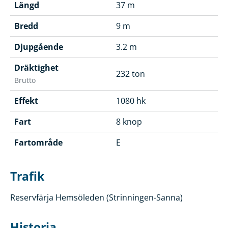
Längd
37 m
Bredd
9 m
Djupgående
3.2 m
Dräktighet
232 ton
Brutto
Effekt
1080 hk
Fart
8 knop
Fartområde
E
Trafik
Reservfärja Hemsöleden (Strinningen-Sanna)
Historia