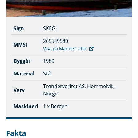
Sign
SKEG
265549580
MMSI
Visa på MarineTraffic
Byggår
1980
Material
Stål
Trønderverftet AS, Hommelvik,
Varv
Norge
Maskineri
1 x Bergen
Fakta