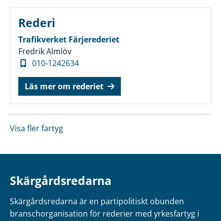
Rederi
Trafikverket Färjerederiet
Fredrik Almlöv
010-1242634
Läs mer om rederiet
Visa fler fartyg
Skärgårdsredarna
Skärgårdsredarna är en partipolitiskt obunden
branschorganisation för rederier med yrkesfartyg i