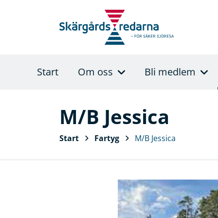
Start
Om oss
Bli medlem
M/B Jessica
Start
Fartyg
M/B Jessica