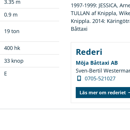
3.35 m
1997-1999: JESSICA, Arne
TULLAN af Knippla, Wike
0.9 m
Knippla. 2014: Käringöt
Båttaxi
19 ton
400 hk
Rederi
33 knop
Möja Båttaxi AB
Sven-Bertil Westerma
E
0705-521027
Läs mer om rederiet