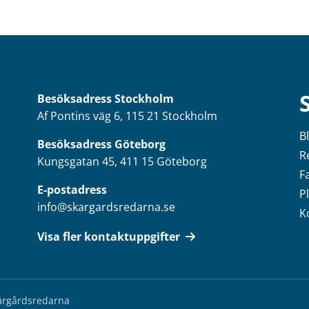
Besöksadress
Stockholm
Af Pontins väg 6, 115 21 Stockholm
B
Besöksadress Göteborg
R
Kungsgatan 45, 411 15 Göteborg
F
E-postadress
P
info@skargardsredarna.se
K
Visa fler kontaktuppgifter
kärgårdsredarna