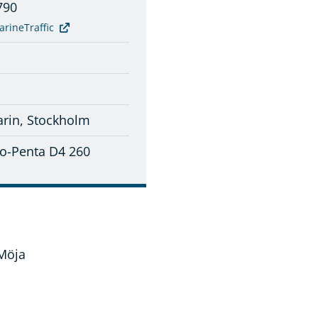
790
arineTraffic
rin, Stockholm
vo-Penta D4 260
 Möja