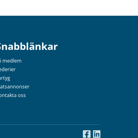
Snabblänkar
li medlem
ederier
artyg
latsannonser
ontakta oss