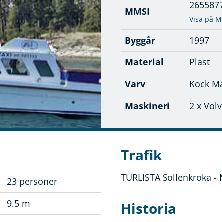
265587
MMSI
Visa på M
Byggår
1997
Material
Plast
Varv
Kock Ma
Maskineri
2 x Vol
Trafik
TURLISTA Sollenkroka -
23 personer
9.5 m
Historia