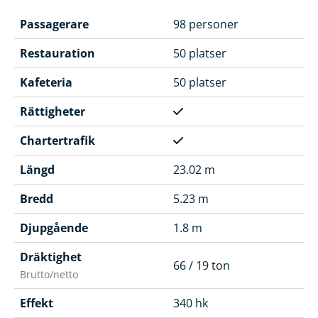
Passagerare
98 personer
Restauration
50 platser
Kafeteria
50 platser
Rättigheter
Chartertrafik
Längd
23.02 m
Bredd
5.23 m
Djupgående
1.8 m
Dräktighet
66 / 19 ton
Brutto/netto
Effekt
340 hk