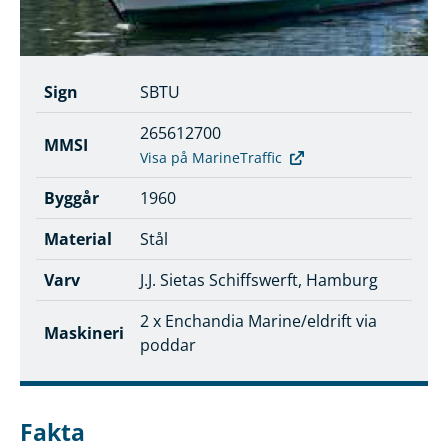
Sign
SBTU
265612700
MMSI
Visa på MarineTraffic
Byggår
1960
Material
Stål
Varv
J.J. Sietas Schiffswerft, Hamburg
2 x Enchandia Marine/eldrift via
Maskineri
poddar
Fakta