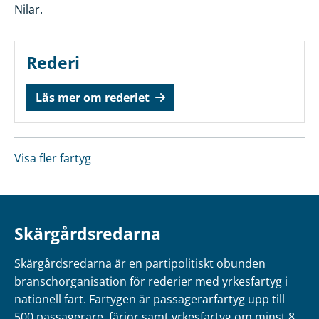
Nilar.
Rederi
Läs mer om rederiet
Visa fler fartyg
Skärgårdsredarna
Skärgårdsredarna är en partipolitiskt obunden
branschorganisation för rederier med yrkesfartyg i
nationell fart. Fartygen är passagerarfartyg upp till
500 passagerare, färjor samt yrkesfartyg om minst 8