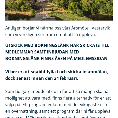
Äntligen börjar vi närma oss vårt Årsmöte i Västervik
som vi verkligen ser fram emot att få uppleva.
UTSKICK MED BOKNINGSLÄNK HAR SKICKATS TILL
MEDLEMMAR SAMT INBJUDAN MED
BOKNINGSLÄNK FINNS ÄVEN PÅ MEDLEMSSIDAN
Vi ber er att snabbt fylla i och skicka in anmälan,
dock senast innan den 24 februari
.
Som tidigare meddelats och för att så många ska ha
möjlighet att vara med, finns flera alternativ för er att
välja på. Ett program enkom med det viktigaste och
en övernattning, samt ett program där ni får uppleva
mer av vad Västervik har att erbjuda samt även en