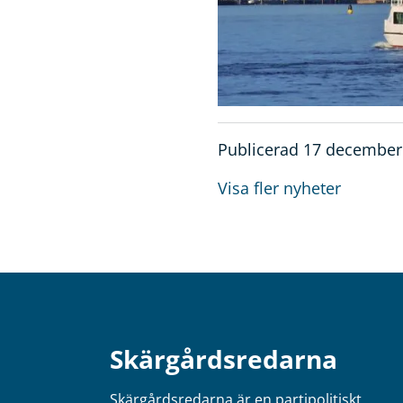
Publicerad 17 december
Visa fler nyheter
Skärgårdsredarna
Skärgårdsredarna är en partipolitiskt