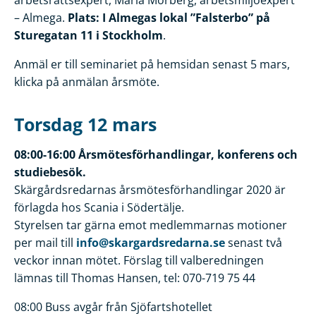
arbetsrättsexpert, Maria Morberg, arbetsmiljöexpert
– Almega.
Plats: I Almegas lokal ”Falsterbo” på
Sturegatan 11 i Stockholm
.
Anmäl er till seminariet på hemsidan senast 5 mars,
klicka på anmälan årsmöte.
Torsdag 12 mars
08:00-16:00 Årsmötesförhandlingar, konferens och
studiebesök.
Skärgårdsredarnas årsmötesförhandlingar 2020 är
förlagda hos Scania i Södertälje.
Styrelsen tar gärna emot medlemmarnas motioner
per mail till
info@skargardsredarna.se
senast två
veckor innan mötet. Förslag till valberedningen
lämnas till Thomas Hansen, tel: 070-719 75 44
08:00 Buss avgår från Sjöfartshotellet