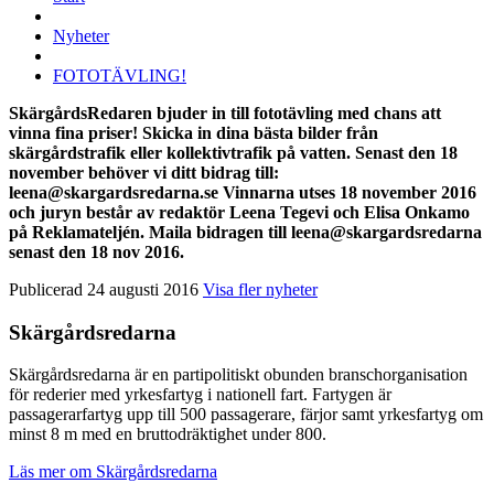
Nyheter
FOTOTÄVLING!
SkärgårdsRedaren bjuder in till fototävling med chans att
vinna fina priser! Skicka in dina bästa bilder från
skärgårdstrafik eller kollektivtrafik på vatten. Senast den 18
november behöver vi ditt bidrag till:
leena@skargardsredarna.se Vinnarna utses 18 november 2016
och juryn består av redaktör Leena Tegevi och Elisa Onkamo
på Reklamateljén. Maila bidragen till leena@skargardsredarna
senast den 18 nov 2016.
Publicerad 24 augusti 2016
Visa fler nyheter
Skärgårdsredarna
Skärgårdsredarna är en partipolitiskt obunden branschorganisation
för rederier med yrkesfartyg i nationell fart. Fartygen är
passagerarfartyg upp till 500 passagerare, färjor samt yrkesfartyg om
minst 8 m med en bruttodräktighet under 800.
Läs mer om Skärgårdsredarna