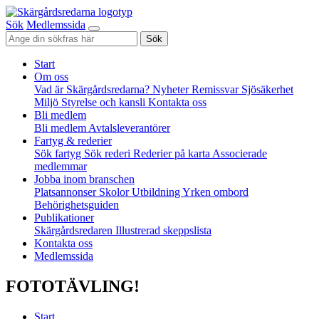
Sök
Medlemssida
Sök
Start
Om oss
Vad är Skärgårdsredarna?
Nyheter
Remissvar
Sjösäkerhet
Miljö
Styrelse och kansli
Kontakta oss
Bli medlem
Bli medlem
Avtalsleverantörer
Fartyg & rederier
Sök fartyg
Sök rederi
Rederier på karta
Associerade
medlemmar
Jobba inom branschen
Platsannonser
Skolor
Utbildning
Yrken ombord
Behörighetsguiden
Publikationer
Skärgårdsredaren
Illustrerad skeppslista
Kontakta oss
Medlemssida
FOTOTÄVLING!
Start