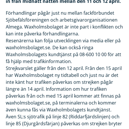
in från midnatt natten mellan den 11 och 12 april.
Förhandlingar pågår just nu mellan fackförbundet
Sjöbefälsföreningen och arbetsgivarorganisationen
Almega. Waxholmsbolaget är inte part i konflikten och
kan inte påverka förhandlingarna.
Resenärerna kan följa utvecklingen via media eller på
waxholmsbolaget.se. De kan också ringa
Waxholmsbolagets kundtjänst på 08-600 10 00 för att
få hjälp med trafikinformation.
Strejkvarslet gäller från den 12 april. Från den 15 april
har Waxholmsbolaget ny tidtabell och just nu är det
inte känt hur trafiken påverkas om strejken pågår
längre än 14 april. Information om hur trafiken
påverkas från och med 15 april kommer att finnas på
waxholmsbolaget.se, på terminalerna och kommer
även kunna fås via Waxholmbolagets kundtjänst.
Även SL:s sjötrafik på linje 82 (Riddarfjärdslinjen) och
linje 85 (Djurgårdsfärjan) påverkas om strejken bryter