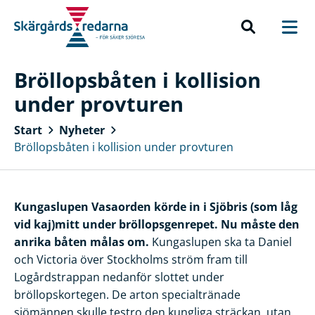
Bröllopsbåten i kollision
under provturen
Start
Nyheter
Bröllopsbåten i kollision under provturen
Kungaslupen Vasaorden körde in i Sjöbris (som låg
vid kaj)mitt under bröllopsgenrepet. Nu måste den
anrika båten målas om.
Kungaslupen ska ta Daniel
och Victoria över Stockholms ström fram till
Logårdstrappan nedanför slottet under
bröllopskortegen. De arton specialtränade
sjömännen skulle testro den kungliga sträckan, utan