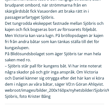
brudparet ombord, när strömmarna från en
skärgårdsbåt fick Vasaorden att braka rätt in i
passagerarfartyget Sjöbris.
Det tungrodda ekskeppet fastnade mellan Sjöbris och
kajen och fick bogseras bort av försvarets följebåt.
Men Victoria kan vara lugn. På bröllopsdagen är kajen
fri från andra båtar som kan tänkas ställa till det för
kungaslupen.
På Blidösundsbolaget som äger Sjöbris tar man hela
saken med ro.
– Sjöbris står pall för kungens båt. Vi har inte noterat
några skador på och gör inga anspråk. Om Victoria
och Daniel känner sig otrygga efter det här kan vi köra
dem i någon av våra båtar, säger VD:n Göran Ahlqvist.
webroot/images/bilder_200x160px/nyhetsbilder/Sjobris
Sjöbris, foto Krister Bång