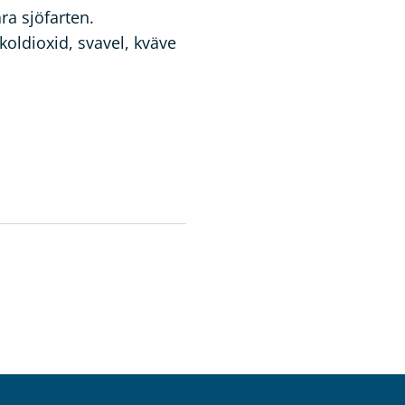
ra sjöfarten.
koldioxid, svavel, kväve