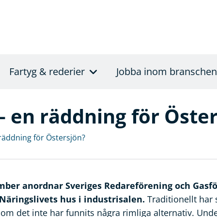
Fartyg & rederier
Jobba inom branschen
– en räddning för Öste
 räddning för Östersjön?
mber anordnar Sveriges Redareförening och Gasf
äringslivets hus i industrisalen.
Traditionellt har
som det inte har funnits några rimliga alternativ. Und