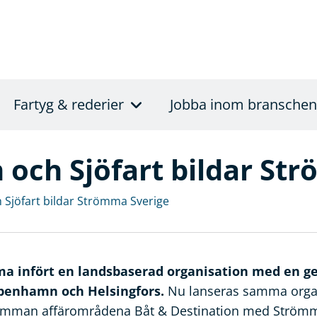
Fartyg & rederier
Jobba inom branschen
och Sjöfart bildar St
Sjöfart bildar Strömma Sverige
a infört en landsbaserad organisation med en g
öpenhamn och Helsingfors.
Nu lanseras samma organ
samman affärområdena Båt & Destination med Strömm