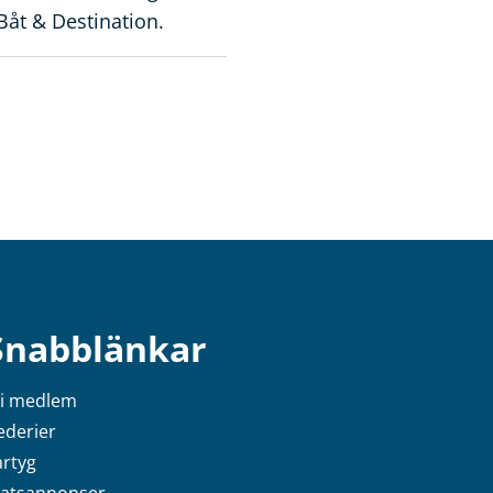
Båt & Destination.
Snabblänkar
li medlem
ederier
artyg