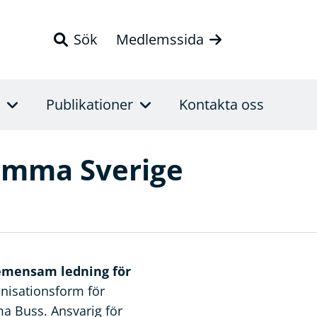
Sök
Medlemssida
Publikationer
Kontakta oss
römma Sverige
emensam ledning för
isationsform för
a Buss. Ansvarig för