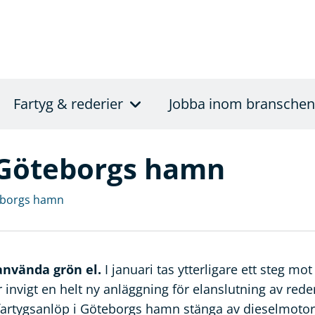
Fartyg & rederier
Jobba inom branschen
i Göteborgs hamn
teborgs hamn
använda grön el.
I januari tas ytterligare ett steg mot
 invigt en helt ny anläggning för elanslutning av reder
 fartygsanlöp i Göteborgs hamn stänga av dieselmotor