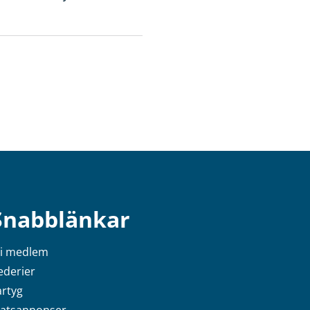
Snabblänkar
li medlem
ederier
artyg